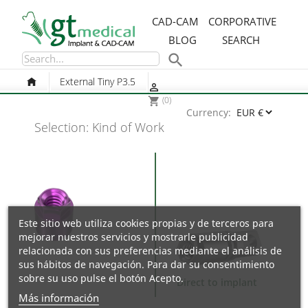
CAD-CAM
CORPORATIVE
BLOG
SEARCH

External Tiny P3.5

(0)
shopping_cart
Currency:
Selection: Kind of Work
Este sitio web utiliza cookies propias y de terceros para
mejorar nuestros servicios y mostrarle publicidad
relacionada con sus preferencias mediante el análisis de
sus hábitos de navegación. Para dar su consentimiento
sobre su uso pulse el botón Acepto.
Direct to implant
Más información