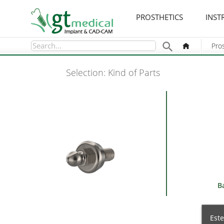
PROSTHETICS
INST

Pro
Selection: Kind of Parts
B
Este