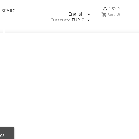
Sign in

SEARCH

English
Cart
(0)
shopping_cart

Currency:
EUR €
ros