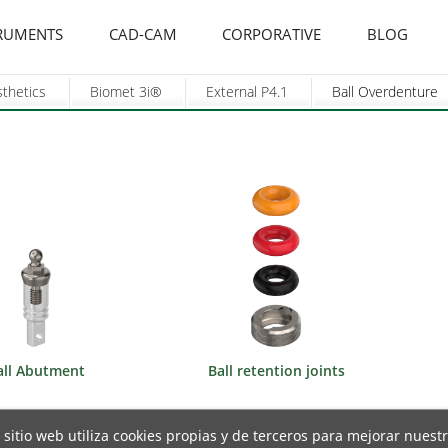
RUMENTS
CAD-CAM
CORPORATIVE
BLOG
sthetics
Biomet 3i®
External P4.1
Ball Overdenture
all Abutment
Ball retention joints
 sitio web utiliza cookies propias y de terceros para mejorar nuest