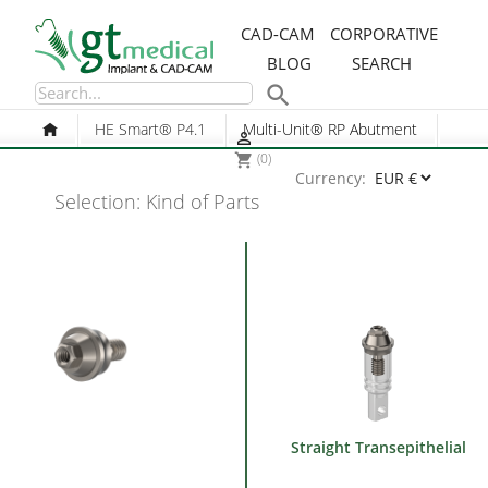
CAD-CAM
CORPORATIVE
BLOG
SEARCH

HE Smart® P4.1
Multi-Unit® RP Abutment

(0)
shopping_cart
Currency:
Selection: Kind of Parts
Straight Transepithelial