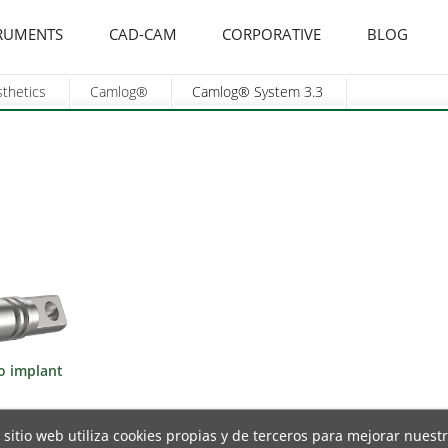
RUMENTS
CAD-CAM
CORPORATIVE
BLOG
sthetics
Camlog®
Camlog® System 3.3
to implant
 sitio web utiliza cookies propias y de terceros para mejorar nuest