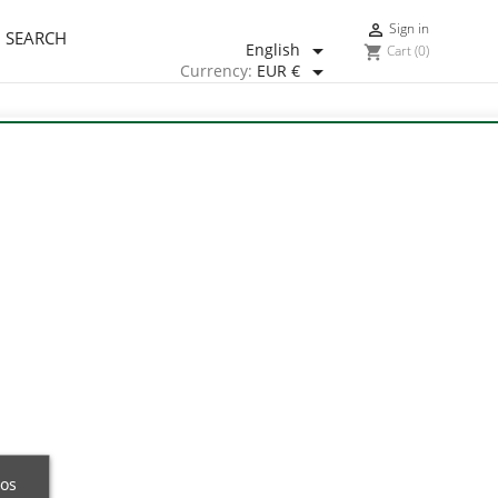
Sign in

SEARCH

English
Cart
(0)
shopping_cart

Currency:
EUR €
ros