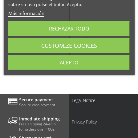
sobre su uso pulse el botón Acepto.
Más información
RECHAZAR TODO
CUSTOMIZE COOKIES
Synocta®/Octa®
ACEPTO
Abutment
Secure payment
Legal Notice
Secure card payment.
Inmediate shipping
Privacy Policy
Free shipping 24/48 h.,
for orders over 100€.
Share your cart