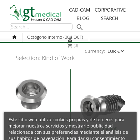
CAD-CAM
CORPORATIVE
BLOG
SEARCH

Octógono Interno (004 OCT)

(0)
shopping_cart
Currency:
Selection: Kind of Work
Este sitio web utiliza cookies propias y de terceros para
mejorar nuestros servicios y mostrarle publicidad
Direct to implant
relacionada con sus preferencias mediante el análisis de
sus hábitos de navegación. Para dar su consentimiento