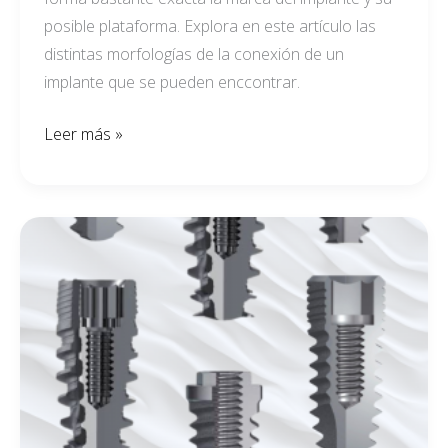
posible plataforma. Explora en este artículo las
distintas morfologías de la conexión de un
implante que se pueden enccontrar.
Leer más »
CLAVES
PARA
IDENTIFICAR
UN
IMPLANTE