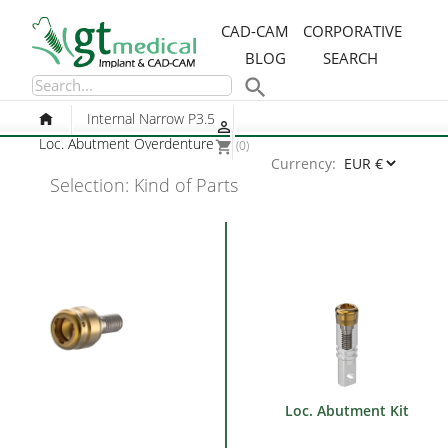
CAD-CAM
CORPORATIVE
BLOG
SEARCH

Internal Narrow P3.5

Loc. Abutment Overdenture
(0)
shopping_cart
Currency:
Selection: Kind of Parts
Loc. Abutment Kit