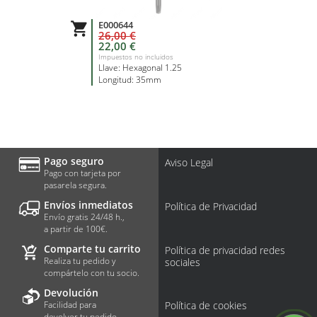
E000644

26,00 €
22,00 €
Impuestos no incluidos
Llave: Hexagonal 1.25
Longitud: 35mm
Pago seguro
Aviso Legal
Pago con tarjeta por
pasarela segura.
Envíos inmediatos
Política de Privacidad
Envío gratis 24/48 h.,
a partir de 100€.
Comparte tu carrito
Política de privacidad redes
Realiza tu pedido y
sociales
compártelo con tu socio.
Devolución
Facilidad para
Política de cookies
devolver tu pedido.