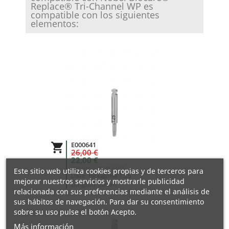
Replace® Tri-Channel WP es
compatible con los siguientes
elementos:
E000641

26,00 €
22,00 €
Impuestos no incluidos
Este sitio web utiliza cookies propias y de terceros para
Llave: Hexagonal 1.25
mejorar nuestros servicios y mostrarle publicidad
Longitud: 20mm
relacionada con sus preferencias mediante el análisis de
sus hábitos de navegación. Para dar su consentimiento
sobre su uso pulse el botón Acepto.
Más información