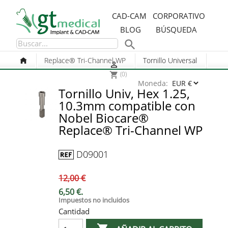
CAD-CAM
CORPORATIVO
BLOG
BÚSQUEDA

Replace® Tri-Channel WP
Tornillo Universal

(0)
shopping_cart
Moneda:
Tornillo Univ, Hex 1.25,
10.3mm compatible con
Nobel Biocare®
Replace® Tri-Channel WP
D09001
12,00 €
6,50 €.
Impuestos no incluidos
Cantidad