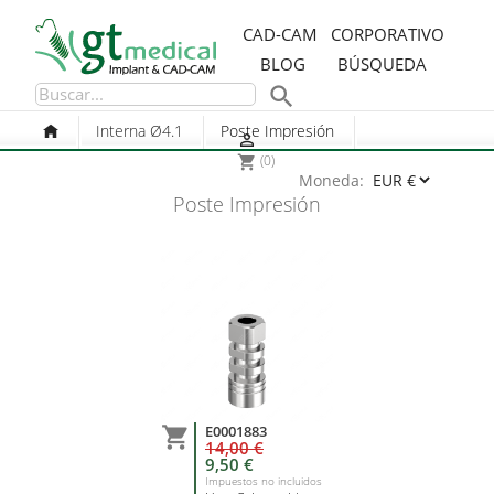
CAD-CAM
CORPORATIVO
BLOG
BÚSQUEDA

Interna Ø4.1
Poste Impresión

(0)
shopping_cart
Moneda:
Poste Impresión
E0001883

14,00 €
9,50 €
Impuestos no incluidos